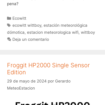
pena?
Categorías
Ecowitt
Etiquetas
ecowitt wittboy
,
estación meteorológica
dómotica
,
estacion meteorologica wifi
,
wittboy
Deja un comentario
Froggit HP2000 Single Sensor
Edition
29 de mayo de 2024
por
Gerardo
MeteoEstacion