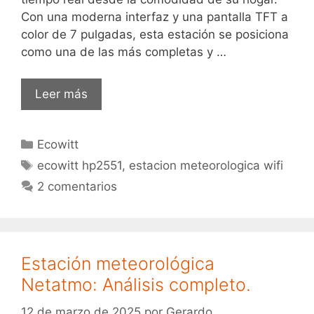
Con una moderna interfaz y una pantalla TFT a
color de 7 pulgadas, esta estación se posiciona
como una de las más completas y …
Ecowitt
Leer más
HP2551
Categorías
Ecowitt
Etiquetas
ecowitt hp2551
,
estacion meteorologica wifi
2 comentarios
Estación meteorológica
Netatmo: Análisis completo.
12 de marzo de 2025
por
Gerardo