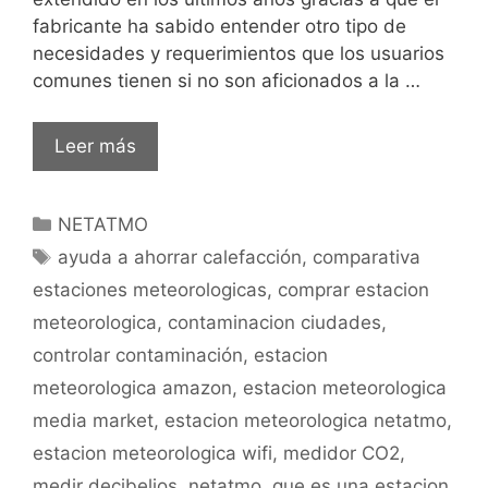
fabricante ha sabido entender otro tipo de
necesidades y requerimientos que los usuarios
comunes tienen si no son aficionados a la …
Estación
Leer más
meteorológica
Netatmo:
Categorías
NETATMO
Análisis
Etiquetas
completo.
ayuda a ahorrar calefacción
,
comparativa
estaciones meteorologicas
,
comprar estacion
meteorologica
,
contaminacion ciudades
,
controlar contaminación
,
estacion
meteorologica amazon
,
estacion meteorologica
media market
,
estacion meteorologica netatmo
,
estacion meteorologica wifi
,
medidor CO2
,
medir decibelios
,
netatmo
,
que es una estacion