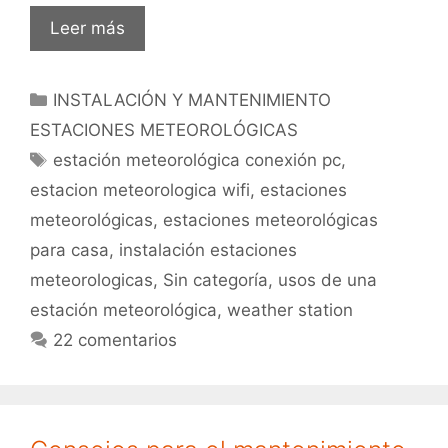
¿Dónde
Leer más
y
cómo
Categorías
INSTALACIÓN Y MANTENIMIENTO
instalar
estaciones
ESTACIONES METEOROLÓGICAS
meteorologicas
Etiquetas
estación meteorológica conexión pc
,
en
estacion meteorologica wifi
,
estaciones
casa?
meteorológicas
,
estaciones meteorológicas
para casa
,
instalación estaciones
meteorologicas
,
Sin categoría
,
usos de una
estación meteorológica
,
weather station
22 comentarios