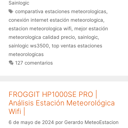
TOP
Sainlogic
VENTAS
Etiquetas
comparativa estaciones meteorologicas
,
España
conexión internet estación meteorologica
,
estacion meteorologica wifi
,
mejor estación
meteorologica calidad precio
,
sainlogic
,
sainlogic ws3500
,
top ventas estaciones
meteorologicas
127 comentarios
FROGGIT HP1000SE PRO |
Análisis Estación Meteorológica
Wifi |
6 de mayo de 2024
por
Gerardo MeteoEstacion