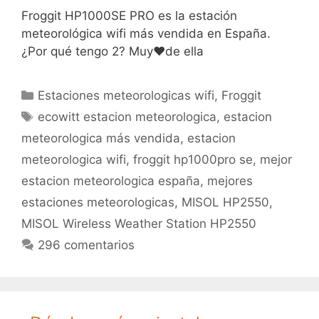
Froggit HP1000SE PRO es la estación
meteorológica wifi más vendida en España.
¿Por qué tengo 2? Muy❤️de ella
Categorías
Estaciones meteorologicas wifi
,
Froggit
Etiquetas
ecowitt estacion meteorologica
,
estacion
meteorologica más vendida
,
estacion
meteorologica wifi
,
froggit hp1000pro se
,
mejor
estacion meteorologica españa
,
mejores
estaciones meteorologicas
,
MISOL HP2550
,
MISOL Wireless Weather Station HP2550
296 comentarios