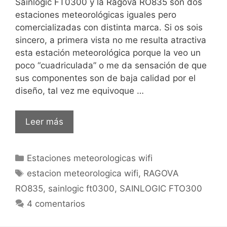
Sainlogic FT0300 y la Ragova RO835 son dos
estaciones meteorológicas iguales pero
comercializadas con distinta marca. Si os sois
sincero, a primera vista no me resulta atractiva
esta estación meteorológica porque la veo un
poco “cuadriculada” o me da sensación de que
sus componentes son de baja calidad por el
diseño, tal vez me equivoque …
Sainlogic
Leer más
FT0300
Reseña
Categorías
Estaciones meteorologicas wifi
Etiquetas
estacion meteorologica wifi
,
RAGOVA
RO835
,
sainlogic ft0300
,
SAINLOGIC FTO300
4 comentarios