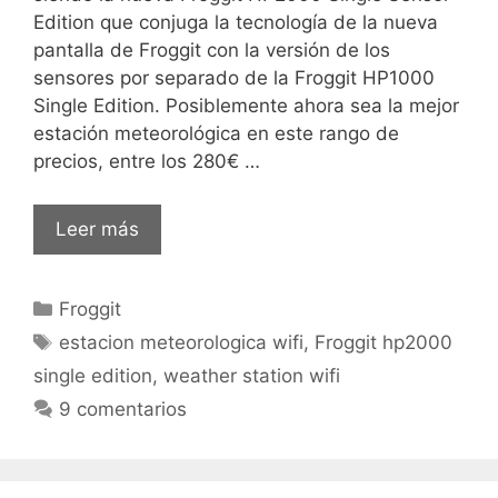
Edition que conjuga la tecnología de la nueva
pantalla de Froggit con la versión de los
sensores por separado de la Froggit HP1000
Single Edition. Posiblemente ahora sea la mejor
estación meteorológica en este rango de
precios, entre los 280€ …
Froggit
Leer más
HP2000
Single
Categorías
Froggit
Sensor
Etiquetas
Edition
estacion meteorologica wifi
,
Froggit hp2000
single edition
,
weather station wifi
9 comentarios