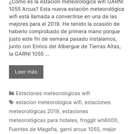
¿Cómo es la estación meteorológica wifi GARNI
1055 Arcus? Esta nueva estación meteorológica
wifi está llamada a convertirse en una de las
mejores para el 2019. He tenido la ocasión de
haberlo comprobado de primera mano porque
justo este fin de semana pasado instalamos,
junto con Enrico del Albergue de Tierras Altas,
la GARNI 1055 …
Análisis
Leer más
a
fondo
Categorías
Estaciones meteorologicas wifi
de
Etiquetas
la
estacion meteorologica wifi
,
estaciones
GARNI
meteorológicas 2019
,
estaciones
1055
meteorológicas para hoteles
,
froggit wh6000
,
Arcus
Fuentes de Magaña
,
garni arcus 1055
,
mejor
¿Vale