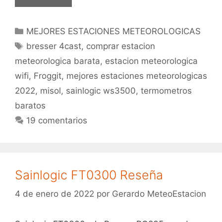
estaciones
meteorológicas
Categorías
MEJORES ESTACIONES METEOROLOGICAS
del
Etiquetas
2022
bresser 4cast
,
comprar estacion
meteorologica barata
,
estacion meteorologica
wifi
,
Froggit
,
mejores estaciones meteorologicas
2022
,
misol
,
sainlogic ws3500
,
termometros
baratos
19 comentarios
Sainlogic FT0300 Reseña
4 de enero de 2022
por
Gerardo MeteoEstacion