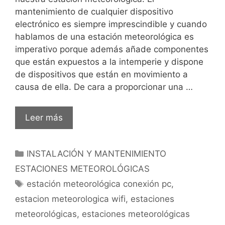
mantenimiento de cualquier dispositivo
electrónico es siempre imprescindible y cuando
hablamos de una estación meteorológica es
imperativo porque además añade componentes
que están expuestos a la intemperie y dispone
de dispositivos que están en movimiento a
causa de ella. De cara a proporcionar una …
Consejos
Leer más
para
el
Categorías
INSTALACIÓN Y MANTENIMIENTO
mantenimiento
de
ESTACIONES METEOROLÓGICAS
una
Etiquetas
estación meteorológica conexión pc
,
estación
estacion meteorologica wifi
,
estaciones
meteorológica.
meteorológicas
,
estaciones meteorológicas