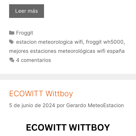
Froggit
Leer más
WH5000
Categorías
Froggit
Etiquetas
estacion meteorologica wifi
,
froggit wh5000
,
mejores estaciones meteorológicas wifi españa
4 comentarios
ECOWITT Wittboy
5 de junio de 2024
por
Gerardo MeteoEstacion