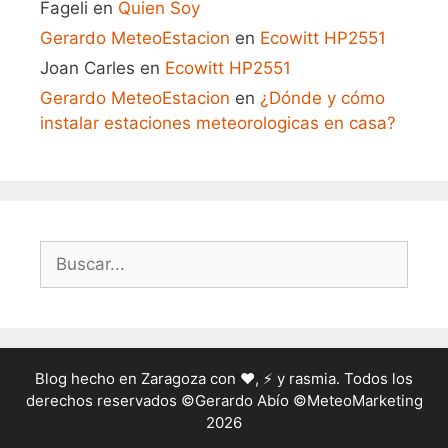
Fageli
en
Quien Soy
Gerardo MeteoEstacion
en
Ecowitt HP2551
Joan Carles
en
Ecowitt HP2551
Gerardo MeteoEstacion
en
¿Dónde y cómo
instalar estaciones meteorologicas en casa?
Buscar:
Blog hecho en Zaragoza con ❤️, ⚡ y rasmia. Todos los
derechos reservados ©Gerardo Abío ©MeteoMarketing
2026