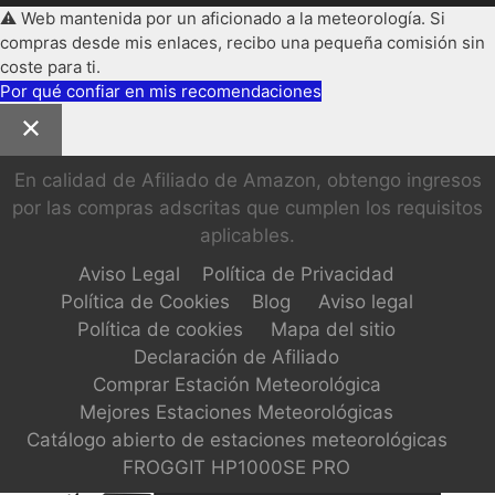
⚠️ Web mantenida por un aficionado a la meteorología. Si
compras desde mis enlaces, recibo una pequeña comisión sin
coste para ti.
Por qué confiar en mis recomendaciones
En calidad de Afiliado de Amazon, obtengo ingresos
por las compras adscritas que cumplen los requisitos
aplicables.
Aviso Legal
Política de Privacidad
Política de Cookies
Blog
Aviso legal
Política de cookies
Mapa del sitio
Declaración de Afiliado
Comprar Estación Meteorológica
Mejores Estaciones Meteorológicas
Catálogo abierto de estaciones meteorológicas
FROGGIT HP1000SE PRO