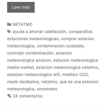
Estación
Leer más
meteorológica
Netatmo:
Categorías
NETATMO
Análisis
Etiquetas
completo.
ayuda a ahorrar calefacción
,
comparativa
estaciones meteorologicas
,
comprar estacion
meteorologica
,
contaminacion ciudades
,
controlar contaminación
,
estacion
meteorologica amazon
,
estacion meteorologica
media market
,
estacion meteorologica netatmo
,
estacion meteorologica wifi
,
medidor CO2
,
medir decibelios
,
netatmo
,
que es una estacion
meteorologica
,
sonometro
24 comentarios