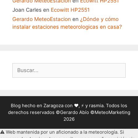
Gerardo MeteoEstacion
en
Ecowitt HP2551
Joan Carles
en
Ecowitt HP2551
Gerardo MeteoEstacion
en
¿Dónde y cómo
instalar estaciones meteorologicas en casa?
Buscar:
Blog hecho en Zaragoza con ❤️, ⚡ y rasmia. Todos los
derechos reservados ©Gerardo Abío ©MeteoMarketing
2026
⚠️ Web mantenida por un aficionado a la meteorología. Si