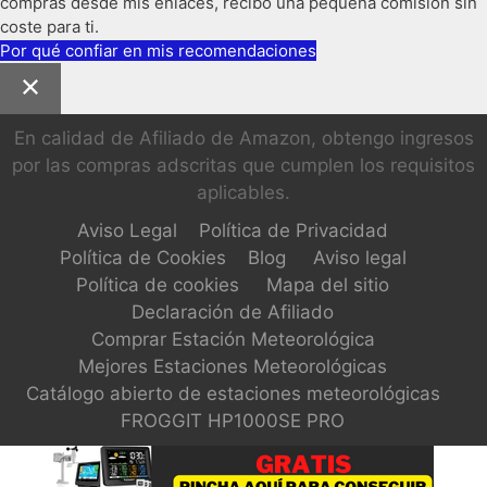
compras desde mis enlaces, recibo una pequeña comisión sin
coste para ti.
Por qué confiar en mis recomendaciones
En calidad de Afiliado de Amazon, obtengo ingresos
por las compras adscritas que cumplen los requisitos
aplicables.
Aviso Legal
Política de Privacidad
Política de Cookies
Blog
Aviso legal
Política de cookies
Mapa del sitio
Declaración de Afiliado
Comprar Estación Meteorológica
Mejores Estaciones Meteorológicas
Catálogo abierto de estaciones meteorológicas
FROGGIT HP1000SE PRO