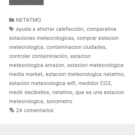
meteorológica
Netatmo:
Categorías
NETATMO
Análisis
Etiquetas
completo.
ayuda a ahorrar calefacción
,
comparativa
estaciones meteorologicas
,
comprar estacion
meteorologica
,
contaminacion ciudades
,
controlar contaminación
,
estacion
meteorologica amazon
,
estacion meteorologica
media market
,
estacion meteorologica netatmo
,
estacion meteorologica wifi
,
medidor CO2
,
medir decibelios
,
netatmo
,
que es una estacion
meteorologica
,
sonometro
24 comentarios