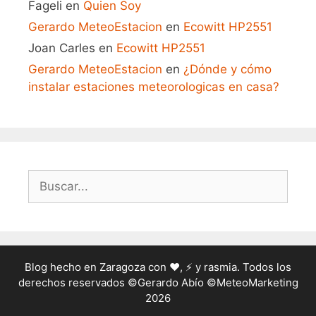
Fageli
en
Quien Soy
Gerardo MeteoEstacion
en
Ecowitt HP2551
Joan Carles
en
Ecowitt HP2551
Gerardo MeteoEstacion
en
¿Dónde y cómo
instalar estaciones meteorologicas en casa?
Buscar:
Blog hecho en Zaragoza con ❤️, ⚡ y rasmia. Todos los
derechos reservados ©Gerardo Abío ©MeteoMarketing
2026