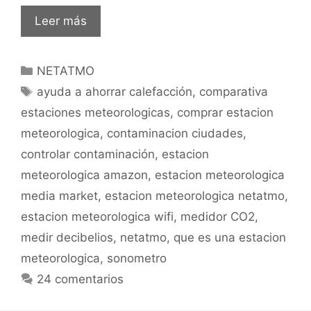
Estación
Leer más
meteorológica
Netatmo:
Categorías
NETATMO
Análisis
Etiquetas
completo.
ayuda a ahorrar calefacción
,
comparativa
estaciones meteorologicas
,
comprar estacion
meteorologica
,
contaminacion ciudades
,
controlar contaminación
,
estacion
meteorologica amazon
,
estacion meteorologica
media market
,
estacion meteorologica netatmo
,
estacion meteorologica wifi
,
medidor CO2
,
medir decibelios
,
netatmo
,
que es una estacion
meteorologica
,
sonometro
24 comentarios