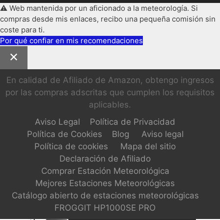
⚠️ Web mantenida por un aficionado a la meteorología. Si
compras desde mis enlaces, recibo una pequeña comisión sin
coste para ti.
Por qué confiar en mis recomendaciones
En calidad de Afiliado de Amazon, obtengo ingresos
por las compras adscritas que cumplen los requisitos
aplicables.
Aviso Legal
Política de Privacidad
Política de Cookies
Blog
Aviso legal
Política de cookies
Mapa del sitio
Declaración de Afiliado
Comprar Estación Meteorológica
Mejores Estaciones Meteorológicas
Catálogo abierto de estaciones meteorológicas
FROGGIT HP1000SE PRO