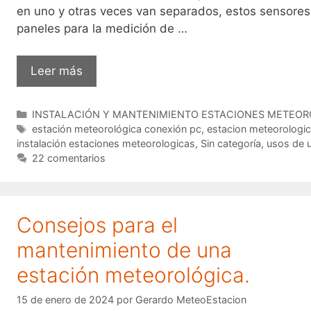
en uno y otras veces van separados, estos sensore
paneles para la medición de …
¿Dónde
Leer más
y
cómo
Categorías
INSTALACIÓN Y MANTENIMIENTO ESTACIONES METEO
instalar
Etiquetas
estación meteorológica conexión pc
,
estacion meteorologic
estaciones
instalación estaciones meteorologicas
,
Sin categoría
,
usos de 
meteorologicas
22 comentarios
en
casa?
Consejos para el
mantenimiento de una
estación meteorológica.
15 de enero de 2024
por
Gerardo MeteoEstacion