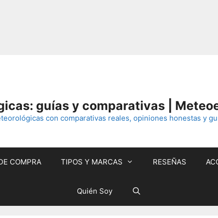
icas: guías y comparativas | Meteo
eorológicas con comparativas reales, opiniones honestas y guí
 DE COMPRA
TIPOS Y MARCAS
RESEÑAS
AC
Quién Soy