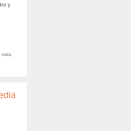
tro y
a casa
,
edia