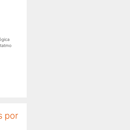
ógica
tatmo
s por