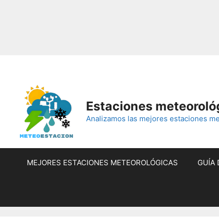
Saltar
al
contenido
Estaciones meteorológ
Analizamos las mejores estaciones met
MEJORES ESTACIONES METEOROLÓGICAS
GUÍA