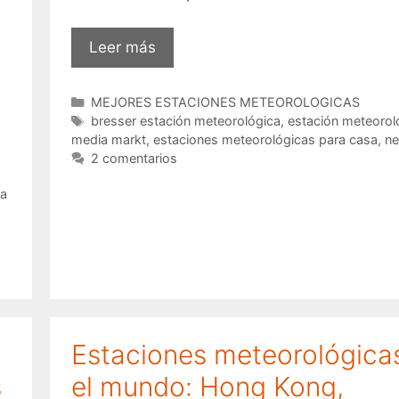
Estación
Leer más
meteorológica
Media
Categorías
MEJORES ESTACIONES METEOROLOGICAS
Markt
Etiquetas
bresser estación meteorológica
,
estación meteorol
media markt
,
estaciones meteorológicas para casa
,
ne
2 comentarios
ca
Estaciones meteorológica
s
el mundo: Hong Kong,