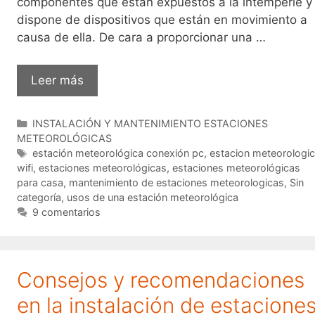
componentes que están expuestos a la intemperie y
dispone de dispositivos que están en movimiento a
causa de ella. De cara a proporcionar una …
Consejos
Leer más
para
el
Categorías
INSTALACIÓN Y MANTENIMIENTO ESTACIONES
mantenimiento
METEOROLÓGICAS
de
Etiquetas
estación meteorológica conexión pc
,
estacion meteorologi
una
wifi
,
estaciones meteorológicas
,
estaciones meteorológicas
para casa
,
mantenimiento de estaciones meteorologicas
,
Sin
estación
categoría
,
usos de una estación meteorológica
meteorológica.
9 comentarios
Consejos y recomendaciones
en la instalación de estacione