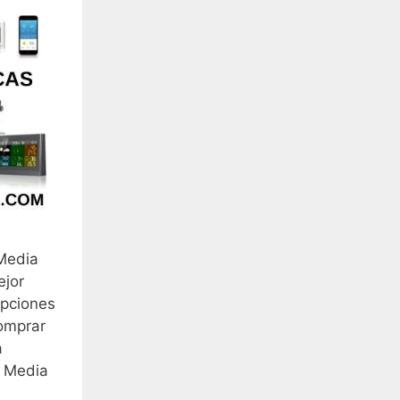
 Media
ejor
opciones
comprar
a
. Media