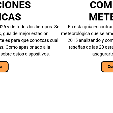
CIONES
COM
ICAS
METE
026 y de todos los tiempos. Se
En esta guía encontra
s, guía de mejor estación
meteorológica que se amo
rte es para que conozcas cual
2015 analizando y com
ias. Como apasionado a la
reseñas de las 20 es
sobre estos dispositivos.
asegurarte
ca
Co