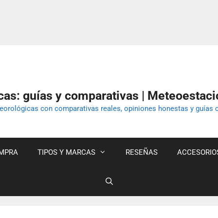
as: guías y comparativas | Meteoestaci
orológicas con comparativas reales, opiniones honestas y guías c
OMPRA
TIPOS Y MARCAS
RESEÑAS
ACCESORIO