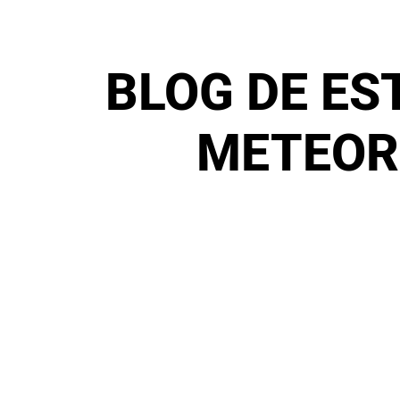
BLOG DE ES
METEOR
Bienvenidos a mi blog sobre estaciones meteo
ayuda a aficionados a elegir la mejor estación
Gerardo y vivo en Zaragoza. Actualmente 
meteorológica o