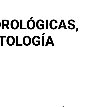
OROLÓGICAS,
TOLOGÍA
 Este proyecto comenzó en 2015 con la idea de
ta aficción tan increible. Por cierto, me llamo
e echarte una mano a comprar una estación
 meteomarketing.