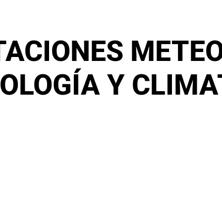
TACIONES METE
OLOGÍA Y CLIMA
rologícas, meteorología, climatología y meteomarketing.
 meteorológica, acercarles la meteorología y compartir es
tengo 7 estaciones meteorológicas y estaré encantado d
 bien hablar contigo de meteorología, climatología y de