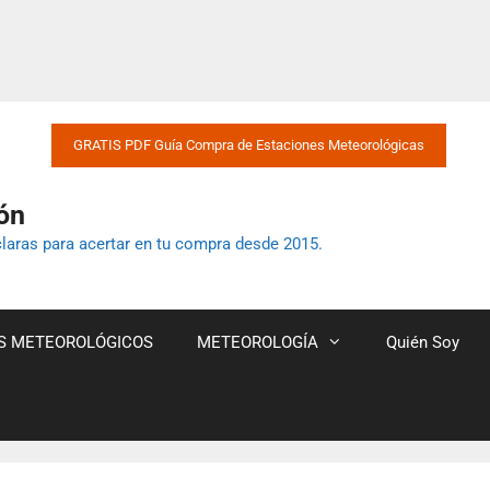
GRATIS PDF Guía Compra de Estaciones Meteorológicas
ón
laras para acertar en tu compra desde 2015.
S METEOROLÓGICOS
METEOROLOGÍA
Quién Soy