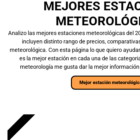
MEJORES ESTA
METEOROLÓG
Analizo las mejores estaciones meteorológicas del 2
incluyen distinto rango de precios, comparativa
meteorológica. Con esta página lo que quiero ayuda
es la mejor estación en cada una de las categor
meteorología me gusta dar la mejor información 
Mejor estación meteorológi
TODO SOBRE
TOP