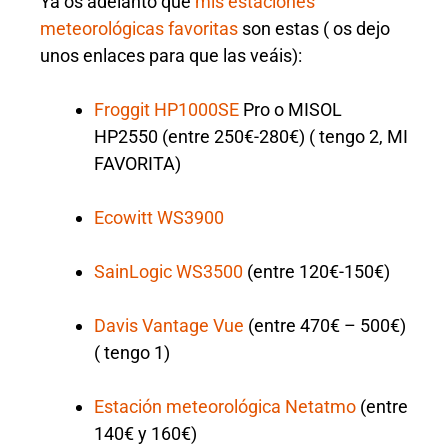
Ya os adelanto que
mis estaciones
meteorológicas favoritas
son estas ( os dejo
unos enlaces para que las veáis):
Froggit HP1000SE
Pro o MISOL
HP2550 (entre 250€-280€) ( tengo 2, MI
FAVORITA)
Ecowitt WS3900
SainLogic WS3500
(entre 120€-150€)
Davis Vantage Vue
(entre 470€ – 500€)
( tengo 1)
Estación meteorológica Netatmo
(entre
140€ y 160€)